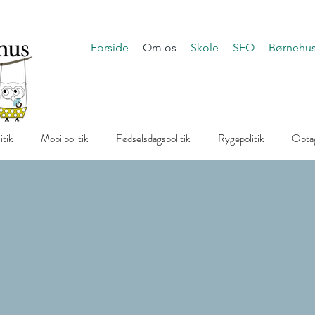
Forside
Om os
Skole
SFO
Børnehu
itik
Mobilpolitik
Fødselsdagspolitik
Rygepolitik
Optag