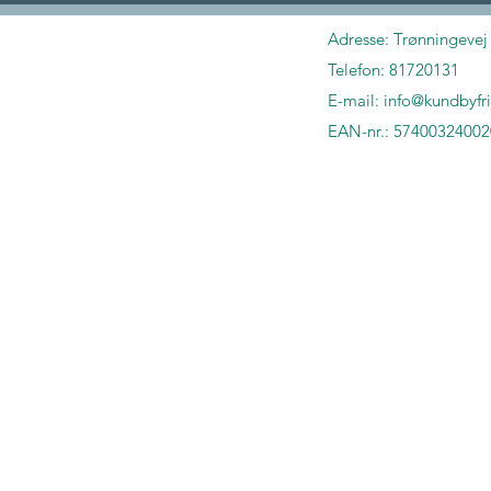
Adresse:
Trønningevej
Telefon: 81720131
E-mail:
info@kundbyfri
EAN-nr.: 5740032400