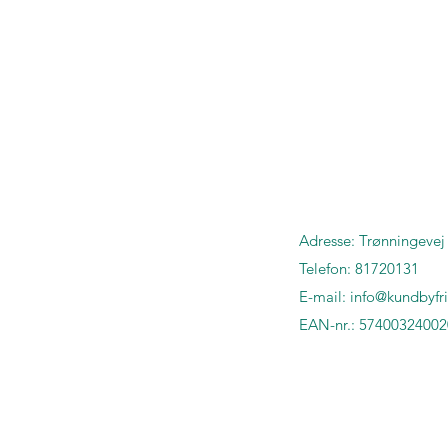
Adresse:
Trønningevej
Telefon: 81720131
E-mail:
info@kundbyfri
EAN-nr.: 5740032400