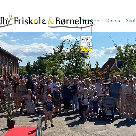
Forside
Om os
Skol