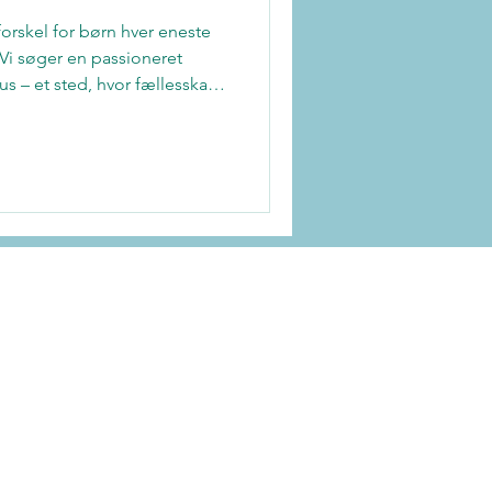
rskel for børn hver eneste
! Vi søger en passioneret
 – et sted, hvor fællesskab,
 i hånd. Læs mere i