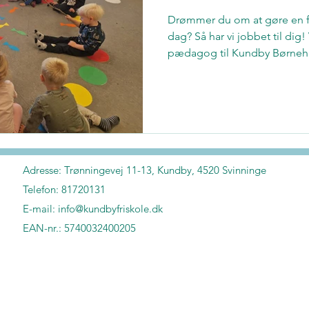
Drømmer du om at gøre en fo
dag? Så har vi jobbet til dig
pædagog til Kundby Børnehus
udvikling og glæde går hånd
stillingsopslaget
Adresse:
Trønningevej 11-13, Kundby, 4520 Svinninge
Telefon: 81720131
E-mail:
info@kundbyfriskole.dk
EAN-nr.: 5740032400205